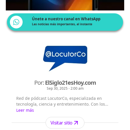
Únete a nuestro canal en WhatsApp
Las noticias más importantes, al instante
Por:
ElSiglo21esHoy.com
Sep 30, 2025 - 2:00 am
Red de pódcast LocutorCo, especializada en
tecnología, ciencia y entretenimiento. Con los
siguientes títulos pódcast: - El Siglo 21 es Hoy -
Leer más
Flash Diario - Lecturas Misteriosas - EntreVistas
Visitar sitio