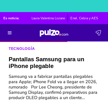
Es noticia:
Laura Valentina Lozano
Enel, Celsia y AES
Po
TECNOLOGÍA
Pantallas Samsung para un
iPhone plegable
Samsung va a fabricar pantallas plegables
para Apple; iPhone Fold va a llegar en 2026,
rumorado Por Lee Cheong, presidente de
Samsung Display, confirmó preparativos para
producir OLED plegables a un cliente...