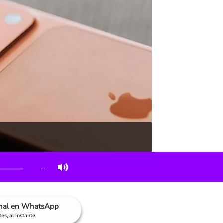
…
anal en WhatsApp
es, al instante