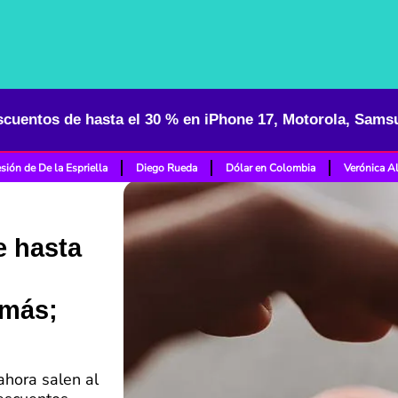
sión de De la Espriella
Diego Rueda
Dólar en Colombia
Verónica A
e hasta
 más;
ahora salen al