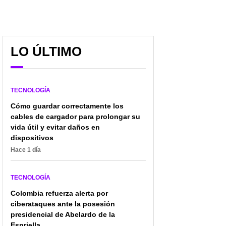
Colossal Biosciences
Lanzan llamativo
LO ÚLTIMO
anuncia nacimiento de
computador que no pesa
polluelos en huevo
nada, pero tiene un gran
artificial y reaviva
rendimiento; estos son
debate sobre la
los detalles
TECNOLOGÍA
deextinción
Cómo guardar correctamente los
cables de cargador para prolongar su
vida útil y evitar daños en
dispositivos
Hace 1 día
TECNOLOGÍA
Colombia refuerza alerta por
ciberataques ante la posesión
presidencial de Abelardo de la
Espriella