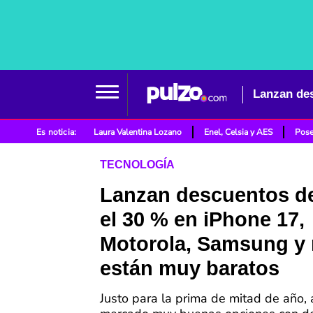
Es noticia:
Laura Valentina Lozano
Enel, Celsia y AES
Pose
TECNOLOGÍA
Lanzan descuentos d
el 30 % en iPhone 17,
Motorola, Samsung y
están muy baratos
Justo para la prima de mitad de año, 