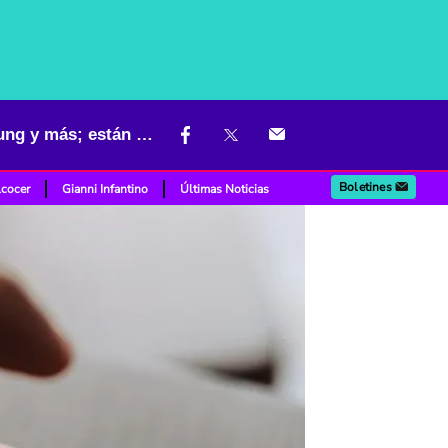
Lanzan descuentos de hasta el 30 % en iPhone 17, Motorola, Samsung y más; están muy baratos
Boletines
lcocer
Gianni Infantino
Últimas Noticias