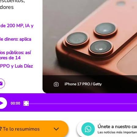
escuentos,
idores
 de 200 MP, IA y
e dinero: aplica
os públicos: así
ores de 14
PPO y Luis Díaz
iPhone 17 PRO / Getty
00:00
Únete a nuestro c
?
Te lo resumimos
Las noticias más important