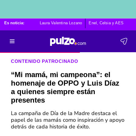
Es noticia:
Laura Valentina Lozano
Enel, Celsia y AES
Po
CONTENIDO PATROCINADO
“Mi mamá, mi campeona”: el
homenaje de OPPO y Luis Díaz
a quienes siempre están
presentes
La campaña de Día de la Madre destaca el
papel de las mamás como inspiración y apoyo
detrás de cada historia de éxito.