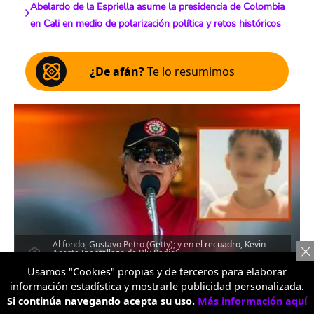
Abelardo de la Espriella asume la presidencia de Colombia
en Cali en medio de polarización política y retos históricos
¿De afán?
Te lo resumimos
Al fondo, Gustavo Petro (Getty); y en el recuadro, Kevin
Acosta (pantallazo de Blu Radio)
Escucha el artículo
Usamos "Cookies" propias y de terceros para elaborar
información estadística y mostrarle publicidad personalizada.
Si continúa navegando acepta su uso.
Más información aquí
00:00
…