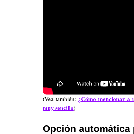
¿Cómo mencionar a u
(Vea también:
muy sencillo
)
Opción automática 