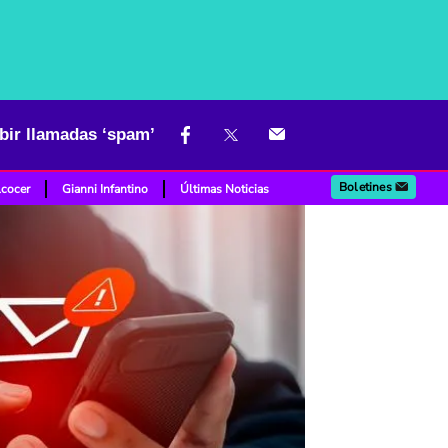
bir llamadas ‘spam’
Boletines
lcocer
Gianni Infantino
Últimas Noticias