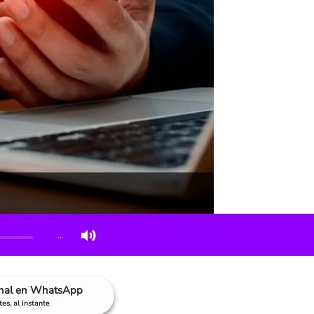
…
anal en WhatsApp
es, al instante