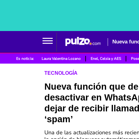
Nueva func
Es noticia:
Laura Valentina Lozano
Enel, Celsia y AES
Pose
TECNOLOGÍA
Nueva función que d
desactivar en WhatsA
dejar de recibir llama
‘spam’
Una de las actualizaciones más recien