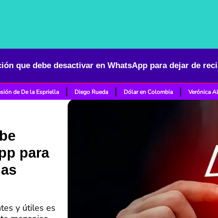
ión que debe desactivar en WhatsApp para dejar de reci
sión de De la Espriella
Diego Rueda
Dólar en Colombia
Verónica A
ebe
pp para
das
tes y útiles es