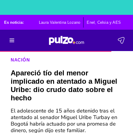
Es noticia:
Laura Valentina Lozano
Enel, Celsia y AES
Po
NACIÓN
Apareció tío del menor
implicado en atentado a Miguel
Uribe: dio crudo dato sobre el
hecho
El adolescente de 15 años detenido tras el
atentado al senador Miguel Uribe Turbay en
Bogotá habría actuado por una promesa de
dinero, según dijo este familiar.