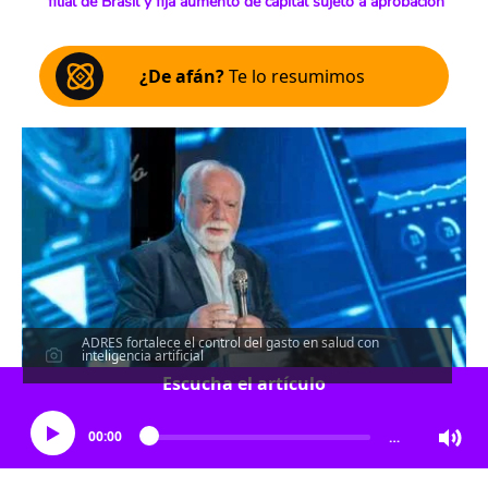
filial de Brasil y fija aumento de capital sujeto a aprobación
¿De afán?
Te lo resumimos
ADRES fortalece el control del gasto en salud con
inteligencia artificial
Escucha el artículo
00:00
…