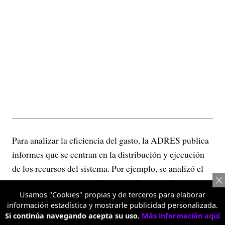
Para analizar la eficiencia del gasto, la ADRES publica
informes que se centran en la distribución y ejecución
de los recursos del sistema. Por ejemplo, se analizó el
gasto financiado con la Unidad de Pago por Capitación
Usamos "Cookies" propias y de terceros para elaborar
(UPC) entre 2018 y 2023. Al construir precios de
información estadística y mostrarle publicidad personalizada.
referencia por municipio, nivel de la IPS y mecanismo
Si continúa navegando acepta su uso.
Más información aquí
de contratación para cada tecnología en salud, se