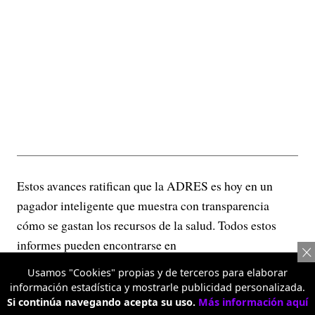
Estos avances ratifican que la ADRES es hoy en un
pagador inteligente que muestra con transparencia
cómo se gastan los recursos de la salud. Todos estos
informes pueden encontrarse en
www.adres.gov.co/analitica
Usamos "Cookies" propias y de terceros para elaborar
información estadística y mostrarle publicidad personalizada.
TEMAS RELACIONADOS:
Si continúa navegando acepta su uso.
Más información aquí