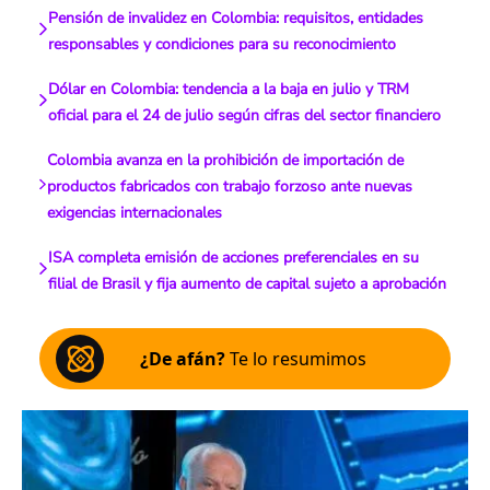
Pensión de invalidez en Colombia: requisitos, entidades
responsables y condiciones para su reconocimiento
Dólar en Colombia: tendencia a la baja en julio y TRM
oficial para el 24 de julio según cifras del sector financiero
Colombia avanza en la prohibición de importación de
productos fabricados con trabajo forzoso ante nuevas
exigencias internacionales
ISA completa emisión de acciones preferenciales en su
filial de Brasil y fija aumento de capital sujeto a aprobación
¿De afán?
Te lo resumimos