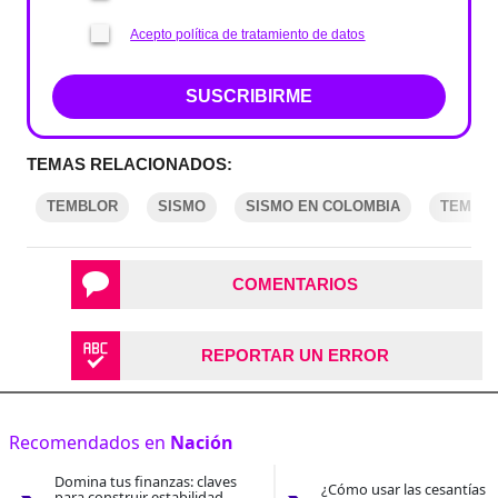
Acepto política de tratamiento de datos
SUSCRIBIRME
TEMAS RELACIONADOS:
TEMBLOR
SISMO
SISMO EN COLOMBIA
TEMBLO
COMENTARIOS
REPORTAR UN ERROR
Recomendados en
Nación
Domina tus finanzas: claves
¿Cómo usar las cesantías 
para construir estabilidad