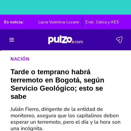
Es noticia:
Laura Valentina Lozano
Enel, Celsia y AES
Po
NACIÓN
Tarde o temprano habrá
terremoto en Bogotá, según
Servicio Geológico; esto se
sabe
Julián Fierro, dirigente de la entidad de
monitoreo, asegura que los capitalinos deben
esperar un terremoto, pero el día y la hora son
una incógnita.