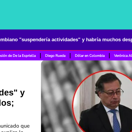
sión de De la Espriella
Diego Rueda
Dólar en Colombia
Verónica A
des" y
dos;
municado que