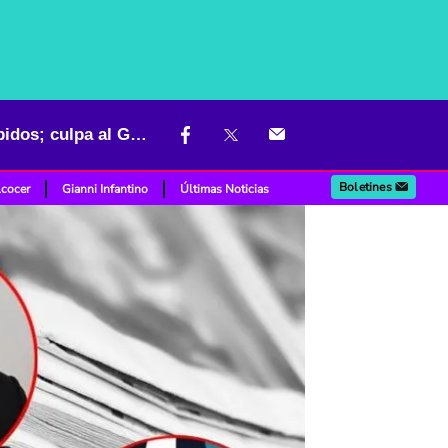
Medio colombiano "suspendería actividades" y habría muchos despidos; culpa al Gobierno
Boletines
lcocer
Gianni Infantino
Últimas Noticias