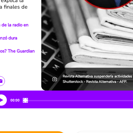
 explica la
a finales de
de la radio en
anzó dura
dos? The Guardian
Revista Alternativa suspendería actividades
Shutterstock - Revista Alternativa - AFP.
00:00