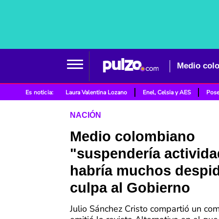
Es noticia:
Laura Valentina Lozano
Enel, Celsia y AES
Pose
NACIÓN
Medio colombiano
"suspendería activida
habría muchos despi
culpa al Gobierno
Julio Sánchez Cristo compartió un co