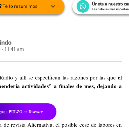
Únete a nuestro c
?
Te lo resumimos
Las noticias más important
lindo
 - 11:41 am
el
Radio y allí se especifican las razones por las que
endería actividades” a finales de mes, dejando a
PULZO
Discover
gue a
en
de revista Alternativa, el posible cese de labores en