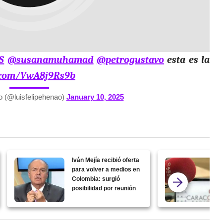
S
@susanamuhamad
@petrogustavo
esta es la
r.com/VwA8j9Rs9b
o (@luisfelipehenao)
January 10, 2025
Iván Mejía recibió oferta
para volver a medios en
Colombia: surgió
posibilidad por reunión