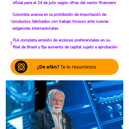
oficial para el 24 de julio según cifras del sector financiero
Colombia avanza en la prohibición de importación de
productos fabricados con trabajo forzoso ante nuevas
exigencias internacionales
ISA completa emisión de acciones preferenciales en su
filial de Brasil y fija aumento de capital sujeto a aprobación
¿De afán?
Te lo resumimos