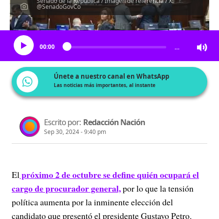
Senado de la República / Imagen de referencia / X:
@SenadoGovCo
Escucha el artículo
00:00
…
Únete a nuestro canal en WhatsApp
Las noticias más importantes, al instante
Escrito por:
Redacción Nación
Sep 30, 2024 - 9:40 pm
próximo 2 de octubre se define quién ocupará el
El
cargo de procurador general,
por lo que la tensión
política aumenta por la inminente elección del
candidato que presentó el presidente Gustavo Petro.