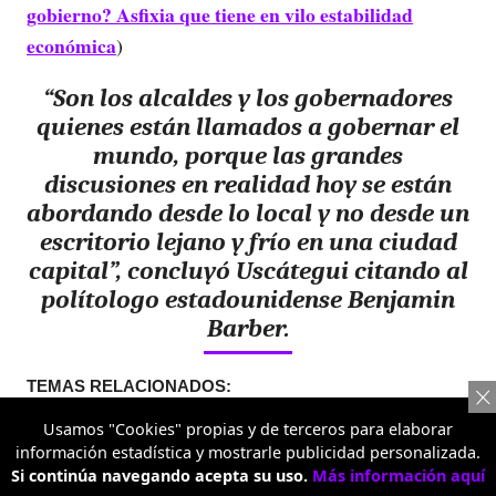
gobierno? Asfixia que tiene en vilo estabilidad
económica
)
“Son los alcaldes y los gobernadores
quienes están llamados a gobernar el
mundo, porque las grandes
discusiones en realidad hoy se están
abordando desde lo local y no desde un
escritorio lejano y frío en una ciudad
capital”, concluyó Uscátegui citando al
polítologo estadounidense Benjamin
Barber.
TEMAS RELACIONADOS:
Usamos "Cookies" propias y de terceros para elaborar
FEDERACIÓN NACIONAL DE DEPARTAMENTOS
CONGRESO
información estadística y mostrarle publicidad personalizada.
Si continúa navegando acepta su uso.
Más información aquí