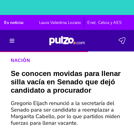
Es noticia:
Laura Valentina Lozano
Enel, Celsia y AES
Po
NACIÓN
Se conocen movidas para llenar
silla vacía en Senado que dejó
candidato a procurador
Gregorio Eljach renunció a la secretaría del
Senado para ser candidato a reemplazar a
Margarita Cabello, por lo que partidos miden
fuerzas para llenar vacante.