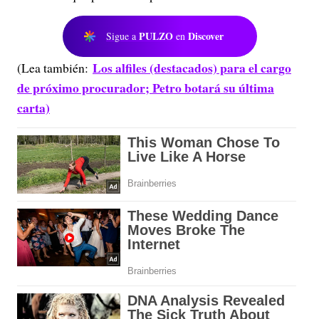
PULZO
Discover
Sigue a
en
Los alfiles (destacados) para el cargo
(Lea también:
de próximo procurador; Petro botará su última
carta)