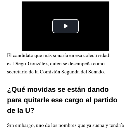
P
l
El candidato que más sonaría en esa colectividad
a
es Diego González, quien se desempeña como
y
secretario de la Comisión Segunda del Senado.
V
¿Qué movidas se están dando
i
para quitarle ese cargo al partido
de la U?
d
e
Sin embargo, uno de los nombres que ya suena y tendría