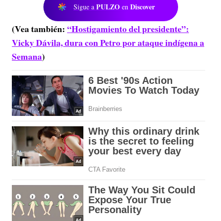
PULZO
Discover
Sigue a
en
(Vea también:
“Hostigamiento del presidente”:
Vicky Dávila, dura con Petro por ataque indígena a
Semana
)