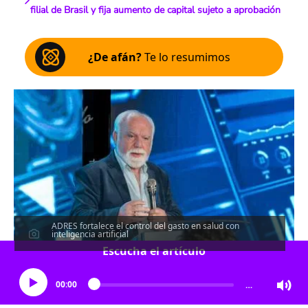
filial de Brasil y fija aumento de capital sujeto a aprobación
¿De afán?
Te lo resumimos
ADRES fortalece el control del gasto en salud con
inteligencia artificial
Escucha el artículo
00:00
…