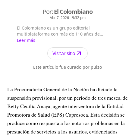
Por:
El Colombiano
Abr 7, 2026 - 9:32 pm
El Colombiano es un grupo editorial
multiplataforma con más de 110 años de
existencia. Nació en la ciudad de Medellín en
Leer más
Antioquia. Fundado el 6 de febrero de 1912 por
Francisco de Paula Pérez, se ha especializado en
Visitar sitio
la investigación y generación de contenidos
periodísticos para diferentes plataformas en las
Este artículo fue curado por pulzo
que provee a las a...
La Procuraduría General de la Nación ha dictado la
suspensión provisional, por un periodo de tres meses, de
Betty Cecilia Anaya, agente interventora de la Entidad
Promotora de Salud (EPS) Capresoca. Esta decisión se
produce como respuesta a los notorios problemas en la
prestación de servicios a los usuarios, evidenciados