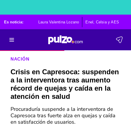
Es noticia:
Laura Valentina Lozano
Enel, Celsia y AES
Po
NACIÓN
Crisis en Capresoca: suspenden
a la interventora tras aumento
récord de quejas y caída en la
atención en salud
Procuraduría suspende a la interventora de
Capresoca tras fuerte alza en quejas y caída
en satisfacción de usuarios.