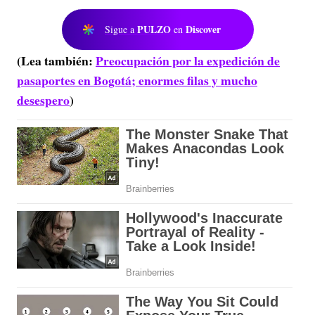
PULZO
Discover
Sigue a
en
(Lea también:
Preocupación por la expedición de
pasaportes en Bogotá; enormes filas y mucho
desespero
)