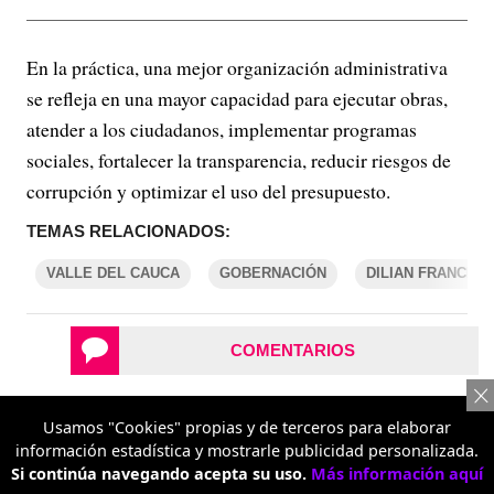
En la práctica, una mejor organización administrativa
se refleja en una mayor capacidad para ejecutar obras,
atender a los ciudadanos, implementar programas
sociales, fortalecer la transparencia, reducir riesgos de
corrupción y optimizar el uso del presupuesto.
TEMAS RELACIONADOS:
VALLE DEL CAUCA
GOBERNACIÓN
DILIAN FRANCIS
COMENTARIOS
REPORTAR UN ERROR
Usamos "Cookies" propias y de terceros para elaborar
información estadística y mostrarle publicidad personalizada.
Si continúa navegando acepta su uso.
Más información aquí