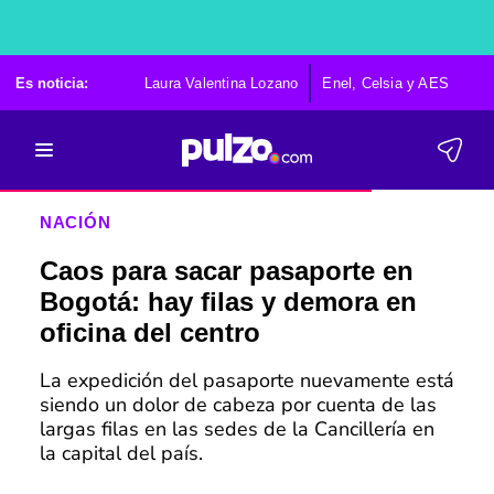
Es noticia:
Laura Valentina Lozano
Enel, Celsia y AES
Po
NACIÓN
Caos para sacar pasaporte en
Bogotá: hay filas y demora en
oficina del centro
La expedición del pasaporte nuevamente está
siendo un dolor de cabeza por cuenta de las
largas filas en las sedes de la Cancillería en
la capital del país.