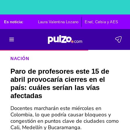
Es noticia:
Laura Valentina Lozano
Enel, Celsia y AES
Po
NACIÓN
Paro de profesores este 15 de
abril provocaría cierres en el
país: cuáles serían las vías
afectadas
Docentes marcharán este miércoles en
Colombia, lo que podría causar bloqueos y
congestión en puntos clave de ciudades como
Cali, Medellín y Bucaramanga.