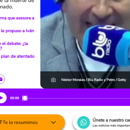
re la muerte de
inado.
irma que asesora a
 le propuso a Iván
el debate: ¿la
s?
n plan de atentado
Néstor Morales / Blu Radio y Petro / Getty
00:00
Únete a nuestro c
?
Te lo resumimos
Las noticias más important