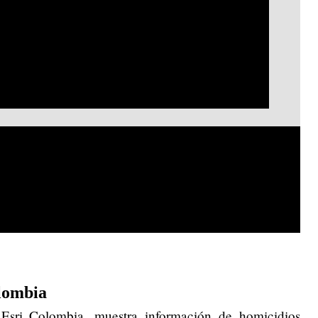
Video
lombia
 Esri Colombia, muestra información de homicidios