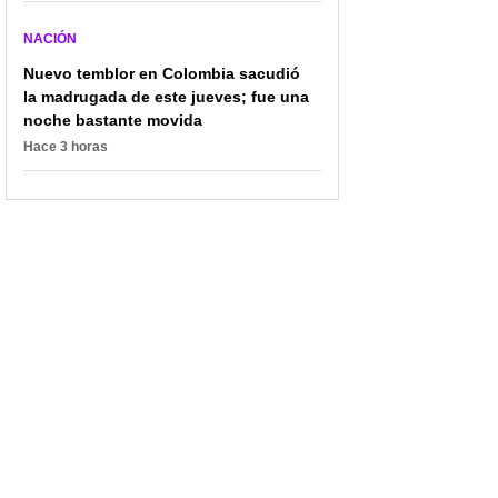
inesperado en el caso
Fontibón y la CUN lanzan
Morrongo revela una
programa educativo
NACIÓN
millonaria deuda oculta
para empleados y sus
Nuevo temblor en Colombia sacudió
familias
la madrugada de este jueves; fue una
noche bastante movida
Hace 3 horas