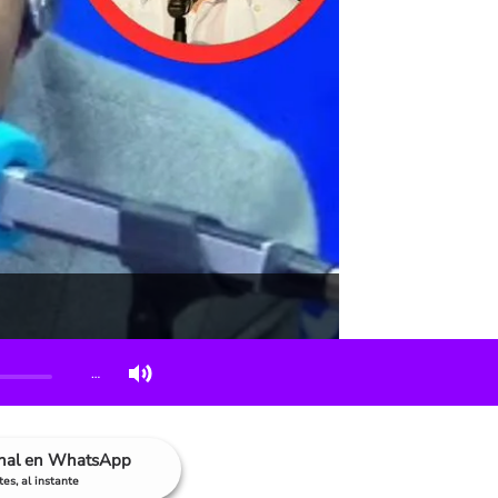
…
anal en WhatsApp
es, al instante