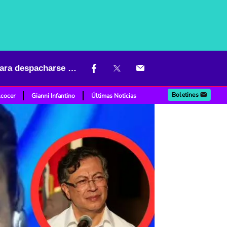
"Qué respuesta tan chimba": Néstor Morales citó a Vargas Lleras para despacharse contra Petro
Boletines
lcocer
Gianni Infantino
Últimas Noticias