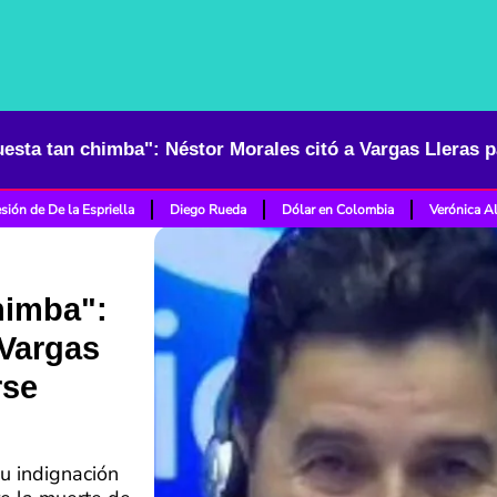
sión de De la Espriella
Diego Rueda
Dólar en Colombia
Verónica A
himba":
 Vargas
rse
su indignación