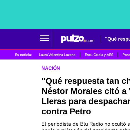
Es noticia:
Laura Valentina Lozano
Enel, Celsia y AES
Pose
NACIÓN
"Qué respuesta tan c
Néstor Morales citó a
Lleras para despacha
contra Petro
El periodista de Blu Radio no ocultó 