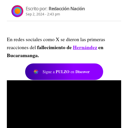
Escrito por:
Redacción Nación
Sep 2, 2024 - 2:43 pm
En redes sociales como X se dieron las primeras
fallecimiento de
Hernández
en
reacciones del
Bucaramanga.
PULZO
Discover
Sigue a
en