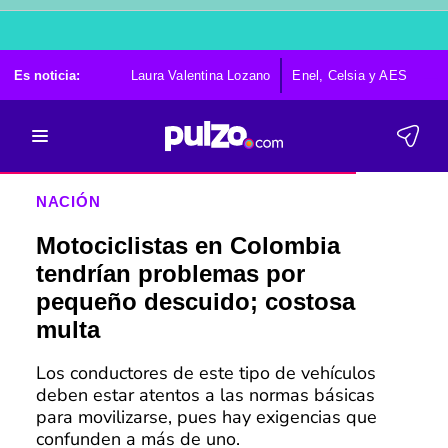
Es noticia:
Laura Valentina Lozano
Enel, Celsia y AES
Po
NACIÓN
Motociclistas en Colombia
tendrían problemas por
pequeño descuido; costosa
multa
Los conductores de este tipo de vehículos
deben estar atentos a las normas básicas
para movilizarse, pues hay exigencias que
confunden a más de uno.