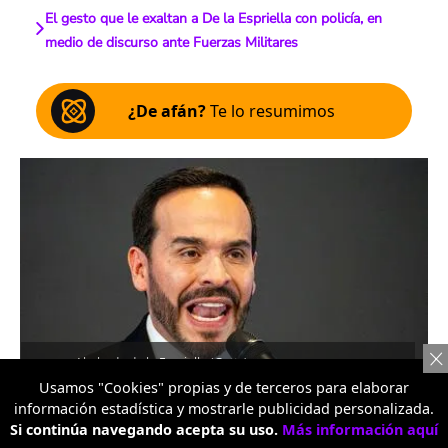
El gesto que le exaltan a De la Espriella con policía, en
medio de discurso ante Fuerzas Militares
¿De afán?
Te lo resumimos
Abelardo de la Espriella (Getty)
Usamos "Cookies" propias y de terceros para elaborar
Escucha el artículo
información estadística y mostrarle publicidad personalizada.
Si continúa navegando acepta su uso.
Más información aquí
00:00
…