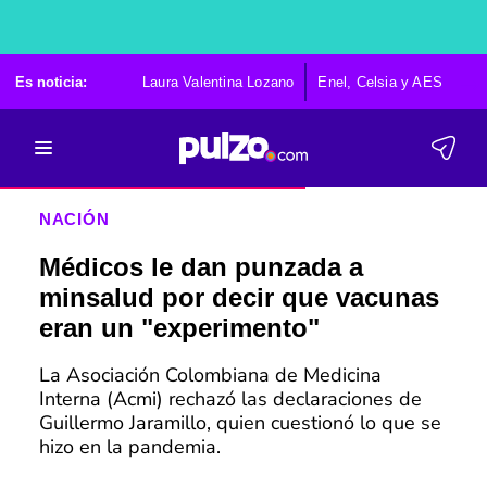
Es noticia:
Laura Valentina Lozano
Enel, Celsia y AES
Po
NACIÓN
Médicos le dan punzada a
minsalud por decir que vacunas
eran un "experimento"
La Asociación Colombiana de Medicina
Interna (Acmi) rechazó las declaraciones de
Guillermo Jaramillo, quien cuestionó lo que se
hizo en la pandemia.