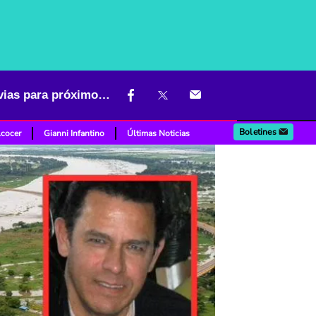
"Posibles avalanchas": Max Henríquez alerta con pronóstico de lluvias para próximos días
Boletines
lcocer
Gianni Infantino
Últimas Noticias