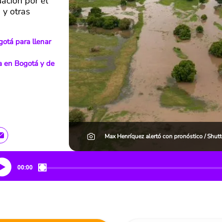
uación por el
 y otras
otá para llenar
a en Bogotá y de
Max Henríquez alertó con pronóstico / Shut
00:00