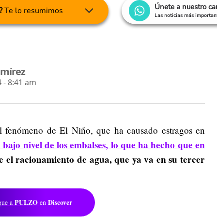
Únete a nuestro c
?
Te lo resumimos
Las noticias más important
amírez
 - 8:41 am
l fenómeno de El Niño, que ha causado estragos en
l bajo nivel de los embalses, lo que ha hecho que en
 el racionamiento de agua, que ya va en su tercer
PULZO
Discover
gue a
en