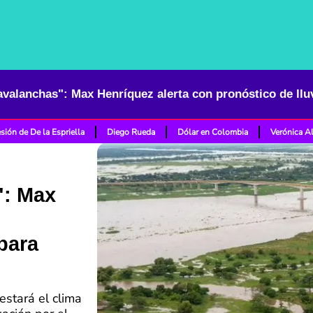
sión de De la Espriella
Diego Rueda
Dólar en Colombia
Verónica A
": Max
para
estará el clima