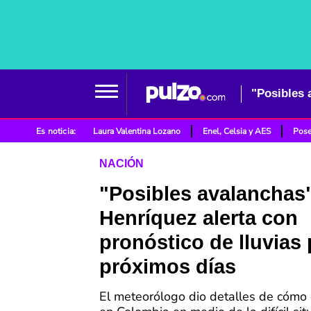
Es noticia:
Laura Valentina Lozano
Enel, Celsia y AES
Pose
NACIÓN
"Posibles avalanchas
Henríquez alerta con
pronóstico de lluvias 
próximos días
El meteorólogo dio detalles de cómo 