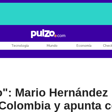
Posesión de De la Espriella
Diego Rueda
Dólar en Colombia
Tecnología
Mundo
Economía
Chec
o": Mario Hernández 
Colombia y apunta c