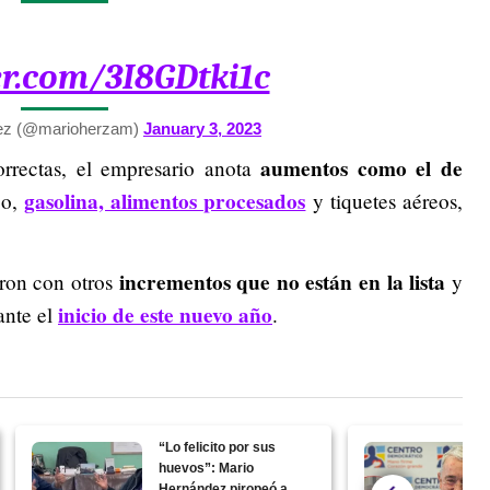
ter.com/3I8GDtki1c
ez (@marioherzam)
January 3, 2023
aumentos como el de
rrectas, el empresario anota
gasolina, alimentos procesados
co,
y tiquetes aéreos,
incrementos que no están en la lista
aron con otros
y
inicio de este nuevo año
ante el
.
“Lo felicito por sus
huevos”: Mario
Hernández piropeó a