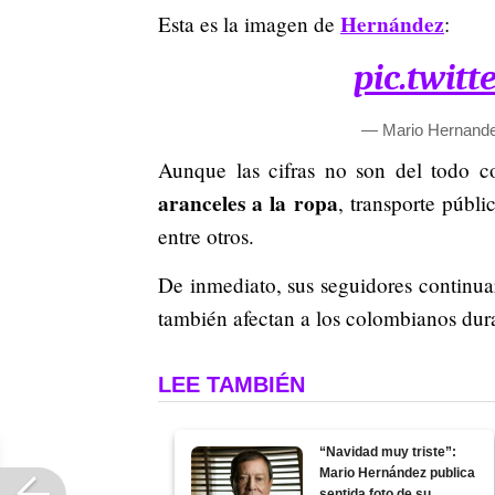
Hernández
Esta es la imagen de
:
pic.twit
— Mario Hernand
Aunque las cifras no son del todo co
aranceles a la ropa
, transporte públi
entre otros.
De inmediato, sus seguidores continu
también afectan a los colombianos dur
LEE TAMBIÉN
“Navidad muy triste”:
Mario Hernández publica
sentida foto de su