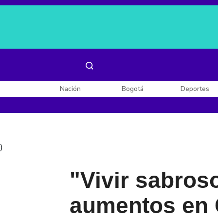
Es noticia:
Laura Valentina Lozano
Enel, Celsia y AES
Nación
Bogotá
Deportes
)
"Vivir sabros
aumentos en 