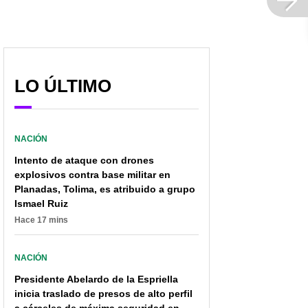
tablero político
más de uno
LO ÚLTIMO
NACIÓN
Intento de ataque con drones
explosivos contra base militar en
Planadas, Tolima, es atribuido a grupo
Ismael Ruiz
Hace 17 mins
NACIÓN
Presidente Abelardo de la Espriella
inicia traslado de presos de alto perfil
a cárceles de máxima seguridad en