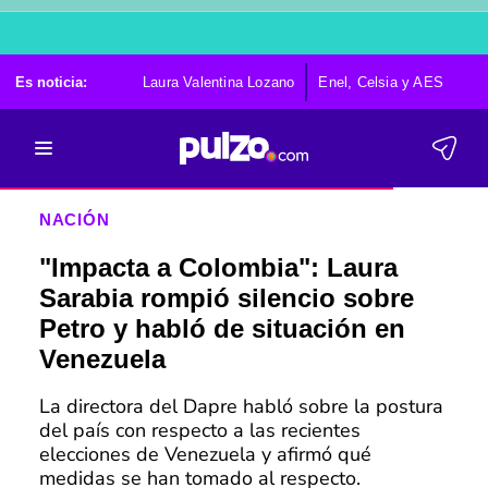
Es noticia:
Laura Valentina Lozano
Enel, Celsia y AES
Po
NACIÓN
"Impacta a Colombia": Laura
Sarabia rompió silencio sobre
Petro y habló de situación en
Venezuela
La directora del Dapre habló sobre la postura
del país con respecto a las recientes
elecciones de Venezuela y afirmó qué
medidas se han tomado al respecto.