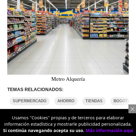
Metro Alquería
TEMAS RELACIONADOS:
SUPERMERCADO
AHORRO
TIENDAS
BOGOTÁ
Usamos "Cookies" propias y de terceros para elaborar
COMENTARIOS
información estadística y mostrarle publicidad personalizada.
Si continúa navegando acepta su uso.
Más información aquí