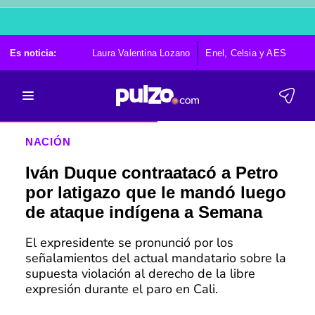
Es noticia:
Laura Valentina Lozano
Enel, Celsia y AES
Po
NACIÓN
Iván Duque contraatacó a Petro
por latigazo que le mandó luego
de ataque indígena a Semana
El expresidente se pronunció por los
señalamientos del actual mandatario sobre la
supuesta violación al derecho de la libre
expresión durante el paro en Cali.