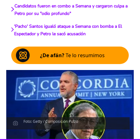
Candidatos fueron en combo a Semana y cargaron culpa a
Petro por su "odio profundo"
'Pacho' Santos igualó ataque a Semana con bomba a El
Espectador y Petro le sacó acusación
¿De afán?
Te lo resumimos
Foto: Getty / Composición Pulzo
Escucha el artículo