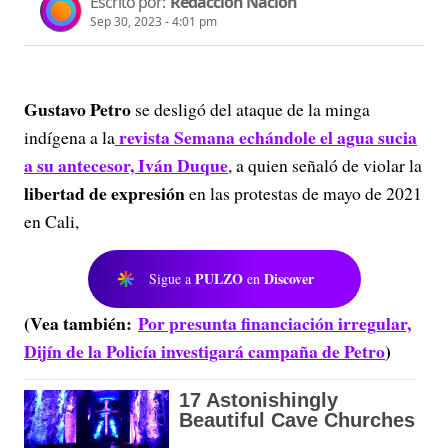
Escrito por:
Redacción Nación
Sep 30, 2023 - 4:01 pm
Gustavo Petro
se desligó del ataque de la minga
revista Semana echándole el agua sucia
indígena a la
a su antecesor, Iván Duque
, a quien señaló de violar la
libertad de expresión
en las protestas de mayo de 2021
en Cali,
PULZO
Discover
Sigue a
en
(Vea también:
Por presunta financiación irregular,
Dijín de la Policía investigará campaña de Petro
)