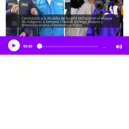
Candidatos a la Alcaldía de Bogotá rechazaron el ataque
de indígenas a Semana / Twitter @Diego_Molano y
@RevistaSemana (Fotomontaje Pulzo)
Escucha el artículo
00:00
…