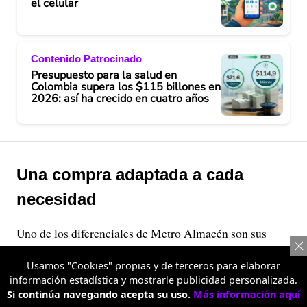
el celular
Contenido Patrocinado
Presupuesto para la salud en
Colombia supera los $115 billones en
2026: así ha crecido en cuatro años
Una compra adaptada a cada
necesidad
Uno de los diferenciales de Metro Almacén son sus
precios escalonados, una alternativa que permite
Usamos "Cookies" propias y de terceros para elaborar
acceder a mejores precios cuando se compran más
información estadística y mostrarle publicidad personalizada.
unidades de un mismo producto, sin dejar de ofrecer
Si continúa navegando acepta su uso.
Más información aquí