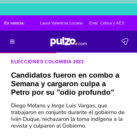
Es noticia:
Laura Valentina Lozano
Enel, Celsia y AES
Po
ELECCIONES COLOMBIA 2023
Candidatos fueron en combo a
Semana y cargaron culpa a
Petro por su "odio profundo"
Diego Molano y Jorge Luis Vargas, que
trabajaron en conjunto durante el gobierno de
Iván Duque, rechazaron la toma indígena a la
revista y culparon al Gobierno.