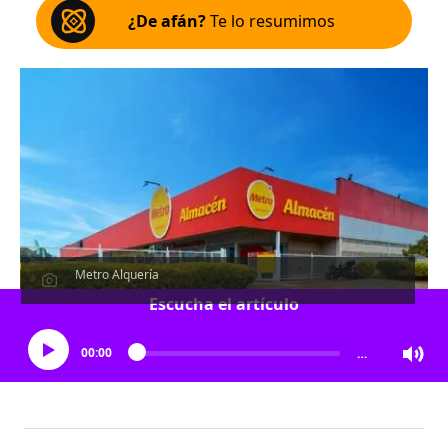
¿De afán?
Te lo resumimos
Metro Alquería
Escucha el artículo
00:00
…