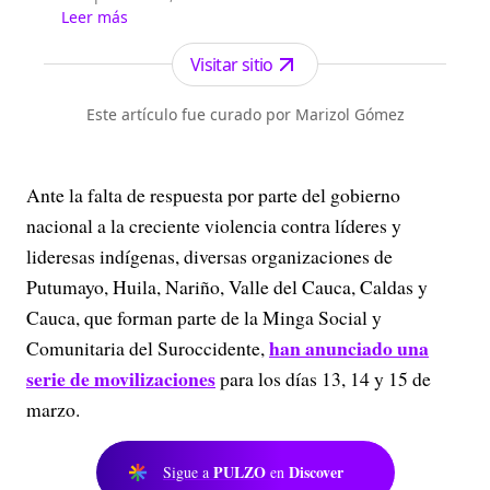
informar a través del periodismo ciudadano
Leer más
buscando impactar con historias y acciones a la
sociedad. Hacemos #PeriodismoCiudadano.
Visitar sitio
Este artículo fue curado por Marizol Gómez
Ante la falta de respuesta por parte del gobierno
nacional a la creciente violencia contra líderes y
lideresas indígenas, diversas organizaciones de
Putumayo, Huila, Nariño, Valle del Cauca, Caldas y
Cauca, que forman parte de la Minga Social y
han anunciado una
Comunitaria del Suroccidente,
serie de movilizaciones
para los días 13, 14 y 15 de
marzo.
PULZO
Discover
Sigue a
en