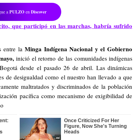
PULZO
Discover
gue a
en
cito, que participó en las marchas, habría sufrido
Minga Indígena Nacional y el Gobierno
 entre la
 mayo,
inició el retorno de las comunidades indígenas
Bogotá desde el pasado 26 de abril. Las dinámicas
eles de desigualdad como el nuestro han llevado a que
icamente maltratados y discriminados de la población
lización pacífica como mecanismo de exigibilidad de
do