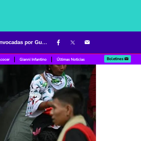
Indígenas abandonan la Universidad Nacional luego de marchas convocadas por Gustavo Petro
Boletines
lcocer
Gianni Infantino
Últimas Noticias