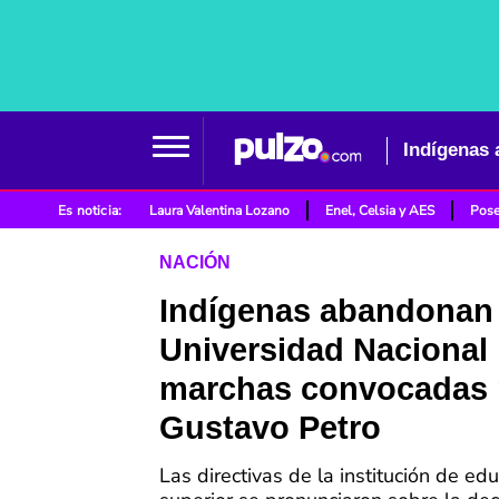
Es noticia:
Laura Valentina Lozano
Enel, Celsia y AES
Pose
NACIÓN
Indígenas abandonan 
Universidad Nacional
marchas convocadas 
Gustavo Petro
Las directivas de la institución de ed