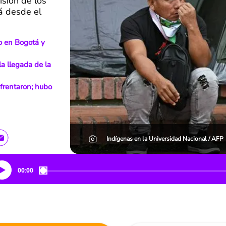
isión de los
á desde el
o en Bogotá y
la llegada de la
nfrentaron; hubo
Indígenas en la Universidad Nacional / AFP
00:00