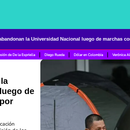
sión de De la Espriella
Diego Rueda
Dólar en Colombia
Verónica A
la
 luego de
por
ucación