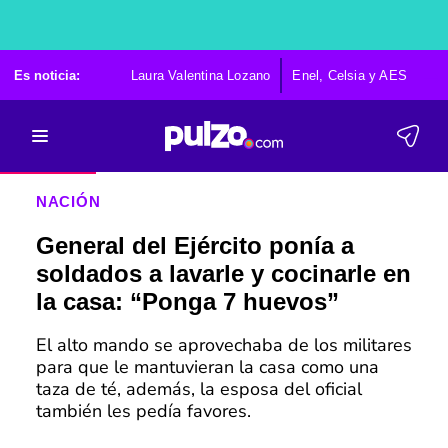
Es noticia:
Laura Valentina Lozano
Enel, Celsia y AES
Po
NACIÓN
General del Ejército ponía a
soldados a lavarle y cocinarle en
la casa: “Ponga 7 huevos”
El alto mando se aprovechaba de los militares
para que le mantuvieran la casa como una
taza de té, además, la esposa del oficial
también les pedía favores.