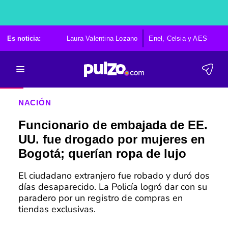
Es noticia:
Laura Valentina Lozano
Enel, Celsia y AES
Po
NACIÓN
Funcionario de embajada de EE.
UU. fue drogado por mujeres en
Bogotá; querían ropa de lujo
El ciudadano extranjero fue robado y duró dos
días desaparecido. La Policía logró dar con su
paradero por un registro de compras en
tiendas exclusivas.