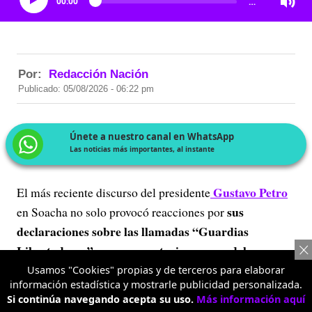
00:00
…
Por:
Redacción Nación
Publicado: 05/08/2026 - 06:22 pm
Únete a nuestro canal en WhatsApp
Las noticias más importantes, al instante
Gustavo Petro
El más reciente discurso del presidente
sus
en Soacha no solo provocó reacciones por
declaraciones sobre las llamadas “Guardias
Libertadoras” y sus comentarios acerca del
gobierno de Abelardo De La Espriella.
También dio
Usamos "Cookies" propias y de terceros para elaborar
información estadística y mostrarle publicidad personalizada.
pie a un análisis en ‘La Luciérnaga’, de Caracol Radio,
Si continúa navegando acepta su uso.
Más información aquí
donde los panelistas plantearon cómo creen que será el