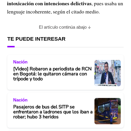
V
intoxicación con intenciones delictivas
, pues usaba un
lenguaje incoherente, según el citado medio.
i
d
El artículo continúa abajo
e
TE PUEDE INTERESAR
o
Nación
[Video] Robaron a periodista de RCN
en Bogotá: le quitaron cámara con
trípode y todo
Nación
Pasajeros de bus del SITP se
enfrentaron a ladrones que los iban a
robar; hubo 3 heridos