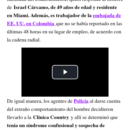
Israel Cárcamo, de 49 años de edad y residente
de
en Miami. Además, es trabajador de la
embajada de
EE. UU. en Colombia
que no se había reportado en las
últimas 48 horas en su lugar de empleo, de acuerdo con
la cadena radial.
P
l
Policía
De igual manera, los agentes de
al darse cuenta
a
del extraño comportamiento del hombre decidieron
y
Clínica Country
llevarlo a la
y allí se determinó que
tenía un síndrome confusional y sospecha de