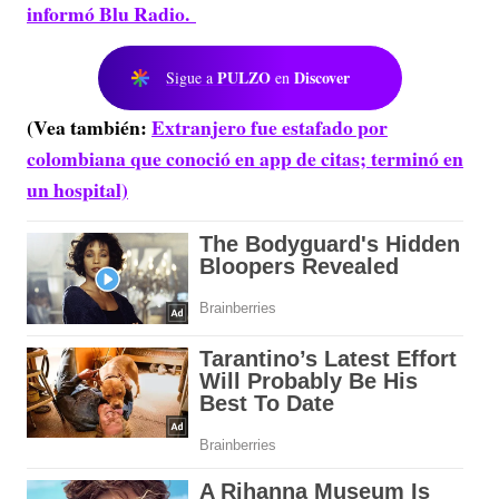
informó Blu Radio.
PULZO
Discover
Sigue a
en
(Vea también:
Extranjero fue estafado por
colombiana que conoció en app de citas; terminó en
un hospital)