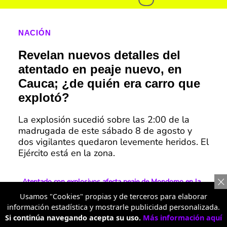
NACIÓN
Revelan nuevos detalles del
atentado en peaje nuevo, en
Cauca; ¿de quién era carro que
explotó?
La explosión sucedió sobre las 2:00 de la
madrugada de este sábado 8 de agosto y
dos vigilantes quedaron levemente heridos. El
Ejército está en la zona.
Atentado con explosivos afecta peaje de Mondomo en la
vía Panamericana y activa alertas de seguridad en Cauca
Usamos "Cookies" propias y de terceros para elaborar
información estadística y mostrarle publicidad personalizada.
Explosión destruye el peaje de Cachimbal en la vía
Si continúa navegando acepta su uso.
Más información aquí
Panamericana entre Popayán y Santander de Quilichao,