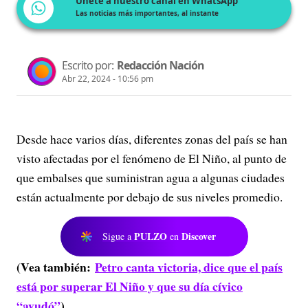
Únete a nuestro canal en WhatsApp
Las noticias más importantes, al instante
Escrito por:
Redacción Nación
Abr 22, 2024 - 10:56 pm
Desde hace varios días, diferentes zonas del país se han
visto afectadas por el fenómeno de El Niño, al punto de
que embalses que suministran agua a algunas ciudades
están actualmente por debajo de sus niveles promedio.
PULZO
Discover
Sigue a
en
(Vea también:
Petro canta victoria, dice que el país
está por superar El Niño y que su día cívico
“ayudó”
)