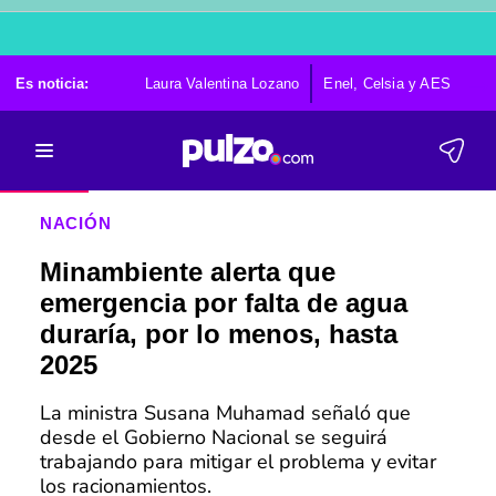
Es noticia:
Laura Valentina Lozano
Enel, Celsia y AES
Po
NACIÓN
Minambiente alerta que
emergencia por falta de agua
duraría, por lo menos, hasta
2025
La ministra Susana Muhamad señaló que
desde el Gobierno Nacional se seguirá
trabajando para mitigar el problema y evitar
los racionamientos.