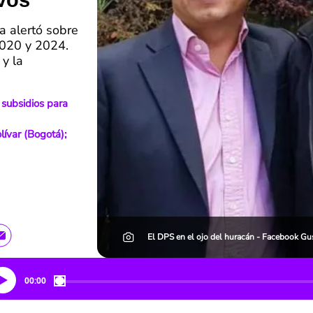
vos
a alertó sobre
2020 y 2024.
 y la
a subsidios para
lívar (Bogotá);
El DPS en el ojo del huracán - Facebook Gu
00:00