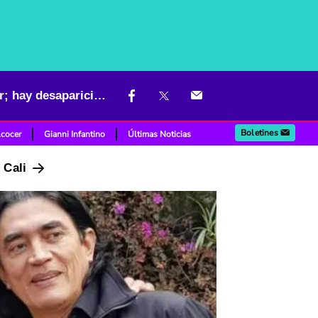
Ponen los ojos sobre departamento que administra Gustavo Bolívar; hay desaparición de archivos
Boletines
lcocer
Gianni Infantino
Últimas Noticias
n Cali