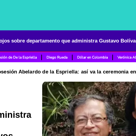
sión de De la Espriella
Diego Rueda
Dólar en Colombia
Verónica A
osesión Abelardo de la Espriella: así va la ceremonia e
inistra