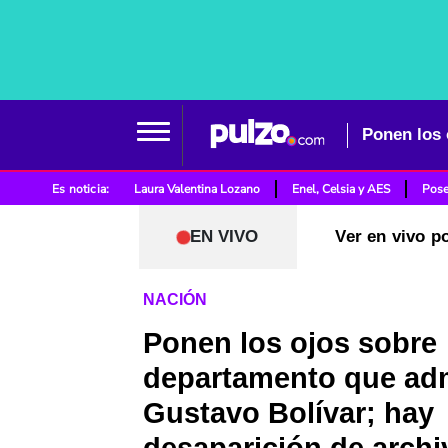
Es noticia:
Laura Valentina Lozano
Enel, Celsia y AES
Pose
EN VIVO
Ver en vivo p
NACIÓN
Ponen los ojos sobre
departamento que adm
Gustavo Bolívar; hay