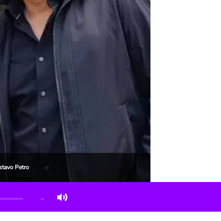
stavo Petro
…