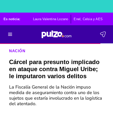
Es noticia:
Laura Valentina Lozano
Enel, Celsia y AES
Po
NACIÓN
Cárcel para presunto implicado
en ataque contra Miguel Uribe;
le imputaron varios delitos
La Fiscalía General de la Nación impuso
medida de aseguramiento contra uno de los
sujetos que estaría involucrado en la logística
del atentado.