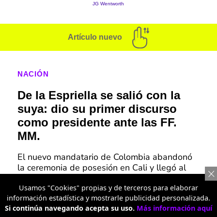
Artículo nuevo
NACIÓN
De la Espriella se salió con la
suya: dio su primer discurso
como presidente ante las FF.
MM.
El nuevo mandatario de Colombia abandonó
la ceremonia de posesión en Cali y llegó al
batallón Pichincha para dirigirse a los
miembros de las Fuerzas Militares.
Usamos "Cookies" propias y de terceros para elaborar
información estadística y mostrarle publicidad personalizada.
Si continúa navegando acepta su uso.
Más información aquí
Traslado de reclusos de alto perfil desde la cárcel La Paz