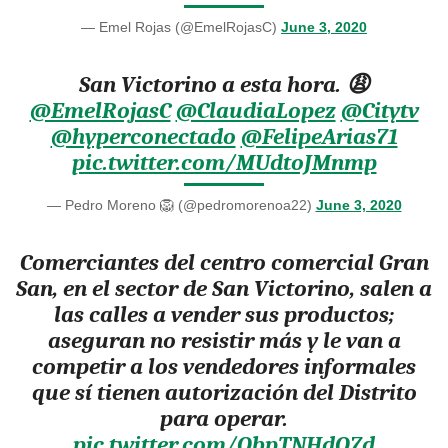
— Emel Rojas (@EmelRojasC)
June 3, 2020
San Victorino a esta hora. 😩⁦
@EmelRojasC
⁩ ⁦
@ClaudiaLopez
⁩ ⁦
@Citytv
@hyperconectado
⁩ ⁦
@FelipeArias71
pic.twitter.com/MUdtoJMnmp
— Pedro Moreno 🦁 (@pedromorenoa22)
June 3, 2020
Comerciantes del centro comercial Gran
San, en el sector de San Victorino, salen a
las calles a vender sus productos;
aseguran no resistir más y le van a
competir a los vendedores informales
que sí tienen autorización del Distrito
para operar.
pic.twitter.com/ObpTNHdO7d