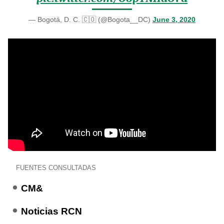
— Bogotá, D. C. 🇨🇴 (@Bogota__DC)
June 3, 2020
FUENTES CONSULTADAS
CM&
Noticias RCN