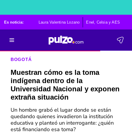
Es noticia:
Laura Valentina Lozano
Enel, Celsia y AES
Po
BOGOTÁ
Muestran cómo es la toma
indígena dentro de la
Universidad Nacional y exponen
extraña situación
Un hombre grabó el lugar donde se están
quedando quienes invadieron la institución
educativa y planteó un interrogante: ¿quién
está financiando esa toma?