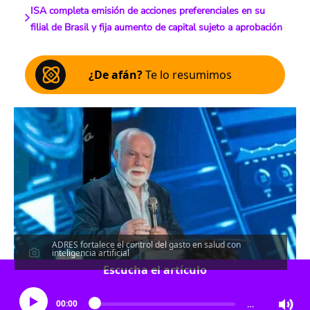
ISA completa emisión de acciones preferenciales en su
filial de Brasil y fija aumento de capital sujeto a aprobación
¿De afán?
Te lo resumimos
ADRES fortalece el control del gasto en salud con
inteligencia artificial
Escucha el artículo
00:00
…