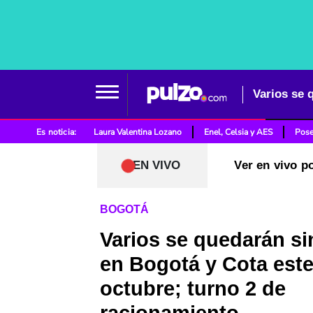
Es noticia:
Laura Valentina Lozano
Enel, Celsia y AES
Pose
EN VIVO
Ver en vivo p
BOGOTÁ
Varios se quedarán si
en Bogotá y Cota este
octubre; turno 2 de