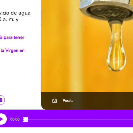
vicio de agua
 a. m. y
B para tener
 la Virgen en
Pexels
00:00