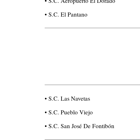
• S.C. Aeropuerto El Dorado
• S.C. El Pantano
• S.C. Las Navetas
• S.C. Pueblo Viejo
• S.C. San José De Fontibón