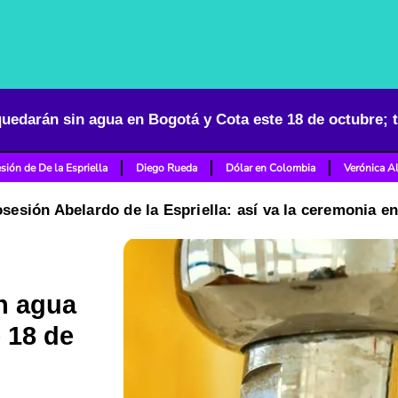
sión de De la Espriella
Diego Rueda
Dólar en Colombia
Verónica A
osesión Abelardo de la Espriella: así va la ceremonia e
n agua
 18 de