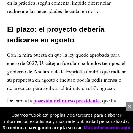
en la práctica, según comenta, impide diferenciar
realmente las necesidades de cada territorio.
El plazo: el proyecto debería
radicarse en agosto
Con la mira puesta en que la ley quede aprobada para
enero de 2027, Uscátegui fue claro sobre los tiempos: el
gobierno de Abelardo de la Espriella tendría que radicar
su propuesta en agosto e incluso podría pedir mensaje
de urgencia para agilizar el trámite en el Congreso.
posesión del nuevo presidente
De cara a la
, que ha
causado revuelo por la propuesta de hacerse fuera de
Usamos "Cookies" propias y de terceros para elaborar
Bogotá, Uscátegui ve con buenos ojos que la
información estadística y mostrarle publicidad personalizada.
administración entrante inicie con una agenda regional
Si continúa navegando acepta su uso.
Más información aquí