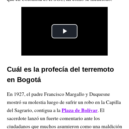
P
l
a
Cuál es la profecía del terremoto
y
en Bogotá
V
En 1927, el padre Francisco Margallo y Duquesne
i
mostró su molestia luego de sufrir un robo en la Capilla
Plaza de Bolívar
del Sagrario, contigua a la
. El
d
sacerdote lanzó un fuerte comentario ante los
ciudadanos que muchos asumieron como una maldición
e