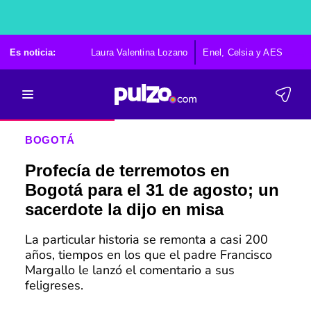
Es noticia:
Laura Valentina Lozano
Enel, Celsia y AES
Po
BOGOTÁ
Profecía de terremotos en
Bogotá para el 31 de agosto; un
sacerdote la dijo en misa
La particular historia se remonta a casi 200
años, tiempos en los que el padre Francisco
Margallo le lanzó el comentario a sus
feligreses.