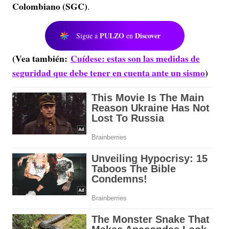
Colombiano (SGC)
.
PULZO
Discover
Sigue a
en
(Vea también:
Cuídese: estas son las medidas de
seguridad que debe tener en cuenta ante un sismo
)