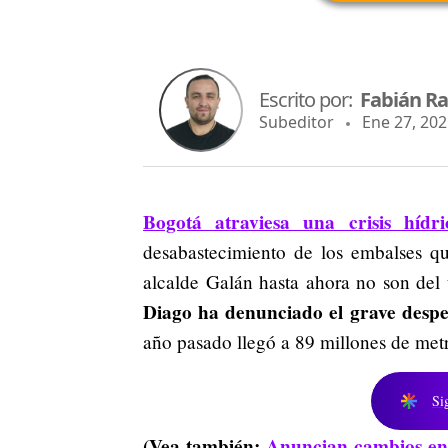
Escrito por:
Fabián R
Subeditor
Ene 27, 2025
Bogotá atraviesa una crisis hídri
desabastecimiento de los embalses qu
alcalde Galán hasta ahora no son del 
Diago ha denunciado el grave desper
año pasado llegó a 89 millones de met
Si
(Vea también:
Anuncian cambios en l