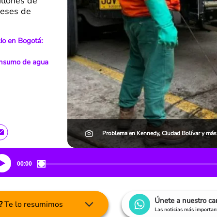
illones de
meses de
io en Bogotá:
consumo de agua
Problema en Kennedy, Ciudad Bolívar y más 
00:00
Únete a nuestro c
?
Te lo resumimos
Las noticias más important