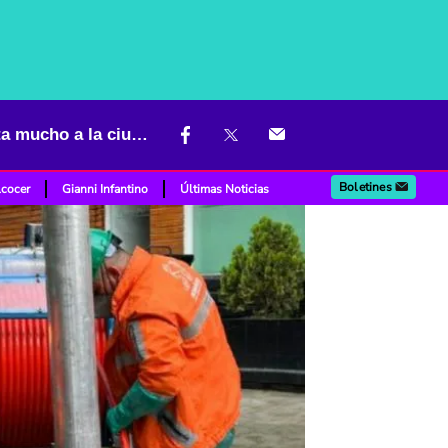
Se armó problema en Kennedy, Ciudad Bolívar y más barrios: afecta mucho a la ciudad
Boletines
lcocer
Gianni Infantino
Últimas Noticias