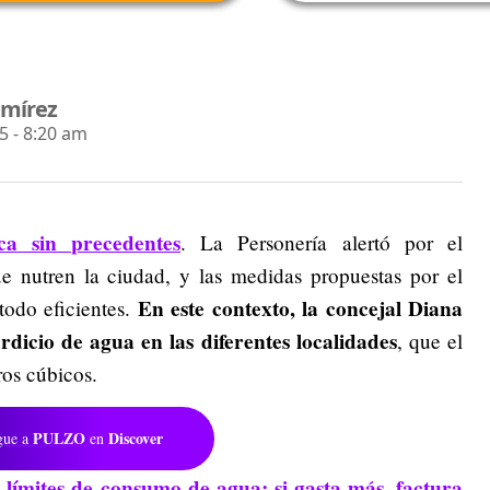
amírez
 - 8:20 am
ca sin precedentes
. La Personería alertó por el
e nutren la ciudad, y las medidas propuestas por el
En este contexto, la concejal Diana
todo eficientes.
dicio de agua en las diferentes localidades
, que el
ros cúbicos.
PULZO
Discover
gue a
en
ímites de consumo de agua: si gasta más, factura