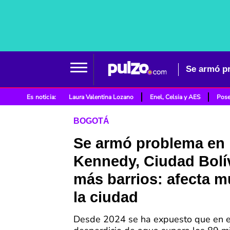
Es noticia:
Laura Valentina Lozano
Enel, Celsia y AES
Pose
BOGOTÁ
Se armó problema en
Kennedy, Ciudad Bolí
más barrios: afecta 
la ciudad
Desde 2024 se ha expuesto que en e