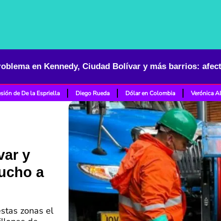
sión de De la Espriella
Diego Rueda
Dólar en Colombia
Verónica A
var y
mucho a
stas zonas el