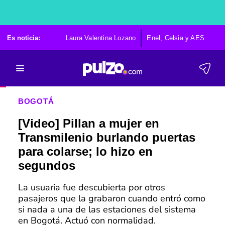
Es noticia:
Laura Valentina Lozano
Enel, Celsia y AES
Po
BOGOTÁ
[Video] Pillan a mujer en
Transmilenio burlando puertas
para colarse; lo hizo en
segundos
La usuaria fue descubierta por otros
pasajeros que la grabaron cuando entró como
si nada a una de las estaciones del sistema
en Bogotá. Actuó con normalidad.