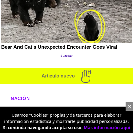
Artículo nuevo
NACIÓN
"No me está escuchando":
Usamos "Cookies" propias y de terceros para elaborar
agarrón en Blu Radio con
información estadística y mostrarle publicidad personalizada.
Corcho por protesta en Bogotá
Si continúa navegando acepta su uso.
Más información aquí