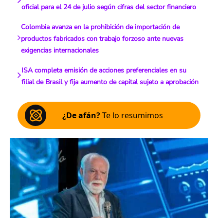
oficial para el 24 de julio según cifras del sector financiero
Colombia avanza en la prohibición de importación de
productos fabricados con trabajo forzoso ante nuevas
exigencias internacionales
ISA completa emisión de acciones preferenciales en su
filial de Brasil y fija aumento de capital sujeto a aprobación
¿De afán?
Te lo resumimos