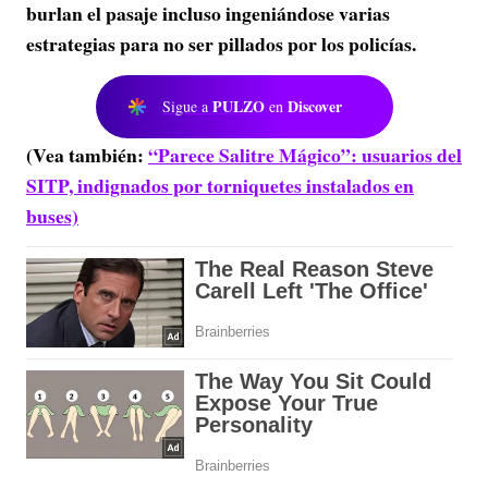
burlan el pasaje incluso ingeniándose varias
estrategias para no ser pillados por los policías.
PULZO
Discover
Sigue a
en
(Vea también:
“Parece Salitre Mágico”: usuarios del
SITP, indignados por torniquetes instalados en
buses)