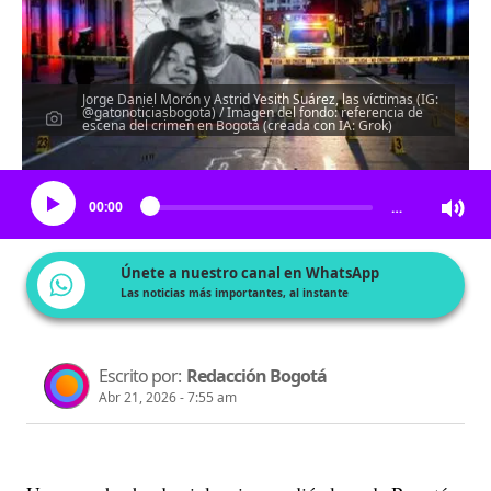
Jorge Daniel Morón y Astrid Yesith Suárez, las víctimas (IG:
@gatonoticiasbogota) / Imagen del fondo: referencia de
escena del crimen en Bogotá (creada con IA: Grok)
Escucha el artículo
00:00
…
Únete a nuestro canal en WhatsApp
Las noticias más importantes, al instante
Escrito por:
Redacción Bogotá
Abr 21, 2026 - 7:55 am