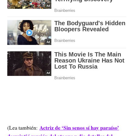
Actriz de ‘Sin senos sí hay paraíso’
(Lea también: