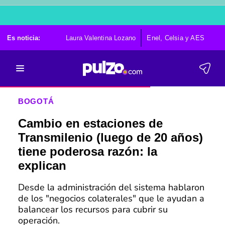
Es noticia:
Laura Valentina Lozano
Enel, Celsia y AES
Po
BOGOTÁ
Cambio en estaciones de
Transmilenio (luego de 20 años)
tiene poderosa razón: la
explican
Desde la administración del sistema hablaron
de los "negocios colaterales" que le ayudan a
balancear los recursos para cubrir su
operación.