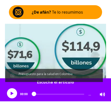
¿De afán?
Te lo resumimos
Presupuesto para la salud en Colombia
Escucha el artículo
00:00
…