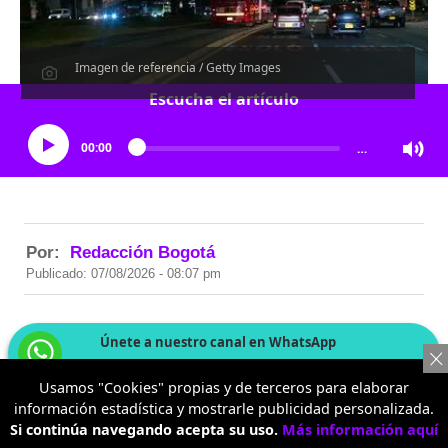
Imagen de referencia / Getty Images
Escucha el artículo
00:00
…
Por:
Redacción Bogotá
Publicado: 07/08/2026 - 08:07 pm
Únete a nuestro canal en WhatsApp
Las noticias más importantes, al instante
Usamos "Cookies" propias y de terceros para elaborar
información estadística y mostrarle publicidad personalizada.
Sobre las 7:00 de la noche de este viernes 7 de agosto se
Si continúa navegando acepta su uso.
Más información aquí