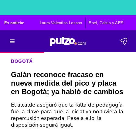
Es noticia:
Laura Valentina Lozano
Enel, Celsia y AES
Po
BOGOTÁ
Galán reconoce fracaso en
nueva medida del pico y placa
en Bogotá; ya habló de cambios
El alcalde aseguró que la falta de pedagogía
fue la clave para que la iniciativa no tuviera la
repercusión esperada. Pese a ello, la
disposición seguirá igual.