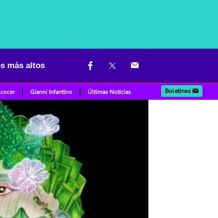
es más altos
Boletines
lcocer
Gianni Infantino
Últimas Noticias