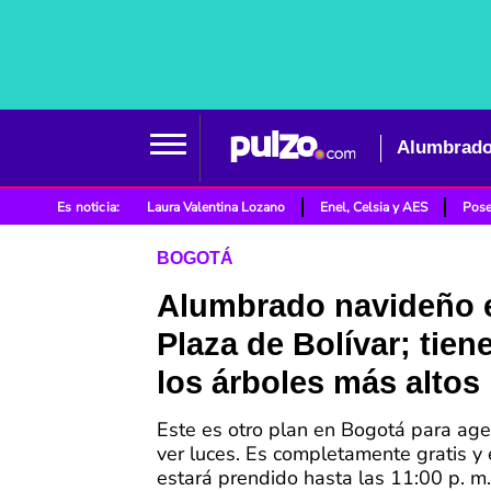
Alumbrado 
Es noticia:
Laura Valentina Lozano
Enel, Celsia y AES
Pose
BOGOTÁ
Alumbrado navideño e
Plaza de Bolívar; tien
los árboles más altos
Este es otro plan en Bogotá para age
ver luces. Es completamente gratis y
estará prendido hasta las 11:00 p. m.