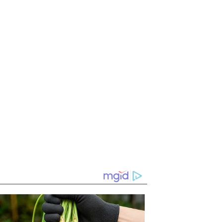
de niña en Gran Estación
incendio; llama y
y avisó acciones
columna de humo
aterran