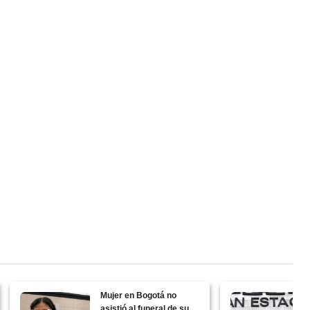
Mujer en Bogotá no
asistió al funeral de su