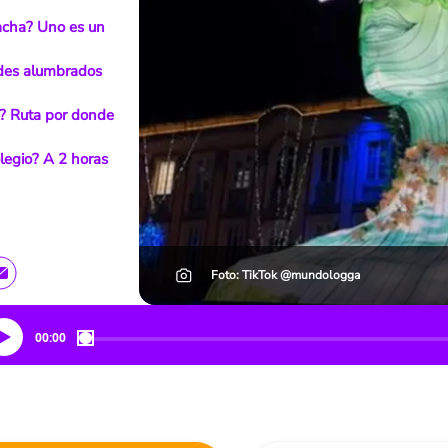
acha? Uno es un
ndes alumbrados
á? Ruta por donde
legio? A 2 horas
Foto: TikTok @mundologga
00:00