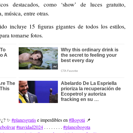
icos destacados, como ‘show’ de luces gratuito,
, música, entre otras.
ido incluye 15 figuras gigantes de todos los estilos,
para tomarse fotos.
@¿? ✨
#planesgratis
e imperdibles en
#Bogotá
📌
ebolivar
#navidad2024
. . . . . . . .
#planesbogota