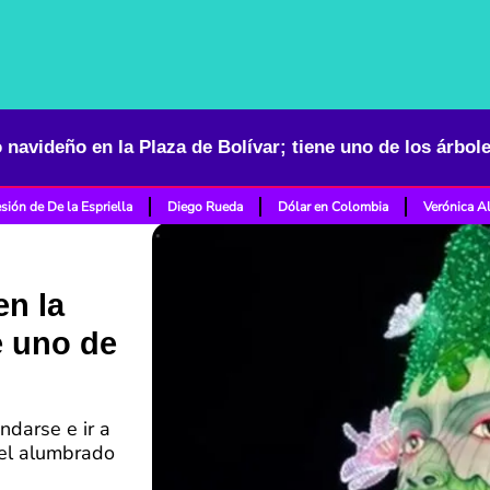
navideño en la Plaza de Bolívar; tiene uno de los árbol
sión de De la Espriella
Diego Rueda
Dólar en Colombia
Verónica A
n la
e uno de
ndarse e ir a
 el alumbrado