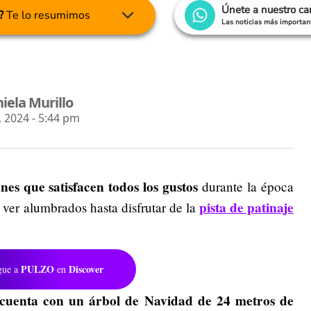
Únete a nuestro c
?
Te lo resumimos
Las noticias más important
iela Murillo
 2024 - 5:44 pm
es que satisfacen todos los gustos
durante la época
pista de patinaje
ver alumbrados hasta disfrutar de la
PULZO
Discover
gue a
en
cuenta con un árbol de Navidad de 24 metros de