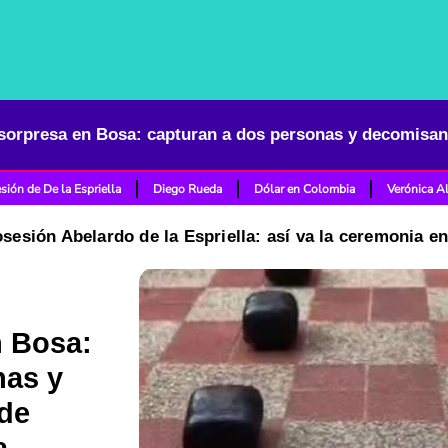
sión de De la Espriella
Diego Rueda
Dólar en Colombia
Verónica A
osesión Abelardo de la Espriella: así va la ceremonia e
n Bosa:
nas y
 de