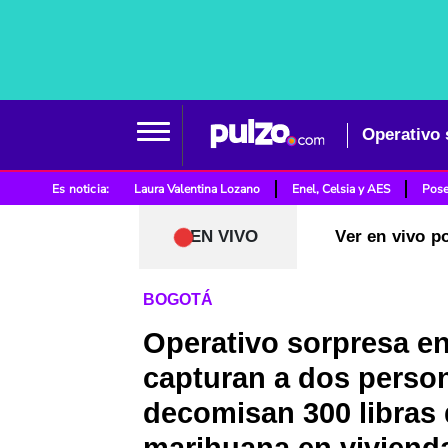
Es noticia:
Laura Valentina Lozano
Enel, Celsia y AES
Pose
EN VIVO
Ver en vivo p
BOGOTÁ
Operativo sorpresa e
capturan a dos perso
decomisan 300 libras