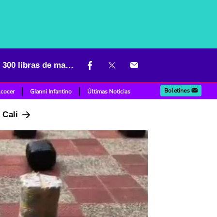
Operativo sorpresa en Bosa: capturan a dos personas y decomisan 300 libras de marihuana en vivienda
Boletines
lcocer
Gianni Infantino
Últimas Noticias
n Cali