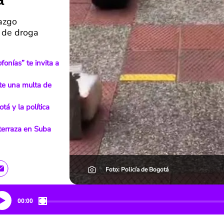
a
azgo
s de droga
onías” te invita a
ate una multa de
á y la política
 terraza en Suba
Foto: Policía de Bogotá
00:00