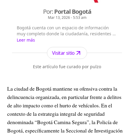
Por:
Portal Bogotá
Mar 13, 2026 - 5:53 am
Bogotá cuenta con un espacio de información
muy completo donde la ciudadanía, residentes y
extranjeros pueden consultar la información que
Leer más
les interesa sobre Bogotá, su historia, sus
localidades, la gestión y principales noticias de la
Visitar sitio
Administración Distrital.
Este artículo fue curado por pulzo
La ciudad de Bogotá mantiene su ofensiva contra la
delincuencia organizada, en particular frente a delitos
de alto impacto como el hurto de vehículos. En el
contexto de la estrategia integral de seguridad
denominada “Bogotá Camina Segura”, la Policía de
Bogotá, específicamente la Seccional de Investigación