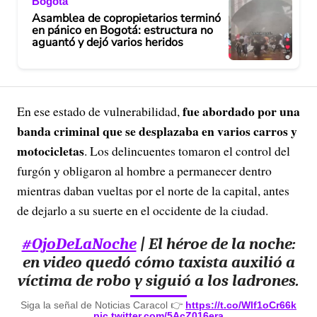
Bogotá
Asamblea de copropietarios terminó
en pánico en Bogotá: estructura no
aguantó y dejó varios heridos
fue abordado por una
En ese estado de vulnerabilidad,
banda criminal que se desplazaba en varios carros y
motocicletas
. Los delincuentes tomaron el control del
furgón y obligaron al hombre a permanecer dentro
mientras daban vueltas por el norte de la capital, antes
de dejarlo a su suerte en el occidente de la ciudad.
#OjoDeLaNoche
| El héroe de la noche:
en video quedó cómo taxista auxilió a
víctima de robo y siguió a los ladrones.
Siga la señal de Noticias Caracol 👉
https://t.co/Wlf1oCr66k
pic.twitter.com/5AcZ016era