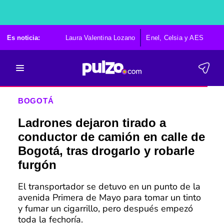
Es noticia:
Laura Valentina Lozano
Enel, Celsia y AES
Po
BOGOTÁ
Ladrones dejaron tirado a
conductor de camión en calle de
Bogotá, tras drogarlo y robarle
furgón
El transportador se detuvo en un punto de la
avenida Primera de Mayo para tomar un tinto
y fumar un cigarrillo, pero después empezó
toda la fechoría.