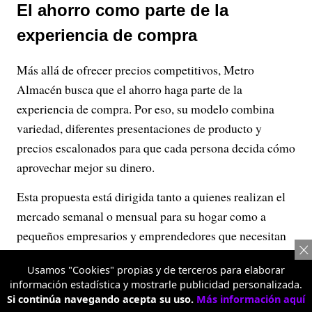
El ahorro como parte de la
experiencia de compra
Más allá de ofrecer precios competitivos, Metro
Almacén busca que el ahorro haga parte de la
experiencia de compra. Por eso, su modelo combina
variedad, diferentes presentaciones de producto y
precios escalonados para que cada persona decida cómo
aprovechar mejor su dinero.
Esta propuesta está dirigida tanto a quienes realizan el
mercado semanal o mensual para su hogar como a
pequeños empresarios y emprendedores que necesitan
abastecer sus negocios de manera práctica y
Usamos "Cookies" propias y de terceros para elaborar
conveniente.
información estadística y mostrarle publicidad personalizada.
Si continúa navegando acepta su uso.
Más información aquí
Actualmente, Metro Almacén ya cuenta con