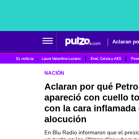
Es noticia:
Laura Valentina Lozano
Enel, Celsia y AES
Pose
NACIÓN
Aclaran por qué Petro
apareció con cuello t
con la cara inflamada
alocución
En Blu Radio informaron que el presi