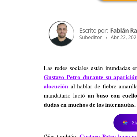
Escrito por:
Fabián R
Subeditor
Abr 22, 2025
Las redes sociales están inundadas e
Gustavo Petro durante su aparició
alocución
al hablar de fiebre amaril
un buso con cuello
mandatario lució
dudas en muchos de los internautas.
Si
Gustavo Petro hace an
(Vea también: