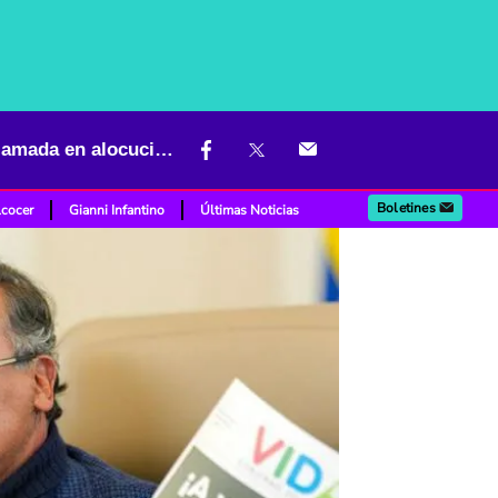
Aclaran por qué Petro apareció con cuello tortuga y con la cara inflamada en alocución
Boletines
lcocer
Gianni Infantino
Últimas Noticias