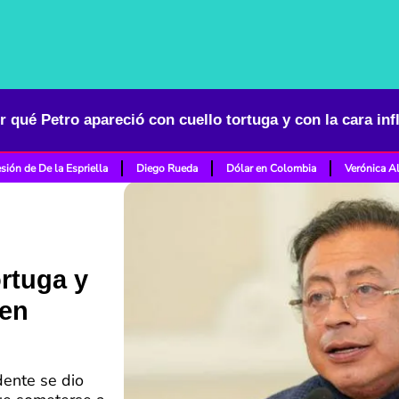
sión de De la Espriella
Diego Rueda
Dólar en Colombia
Verónica A
ortuga y
 en
dente se dio