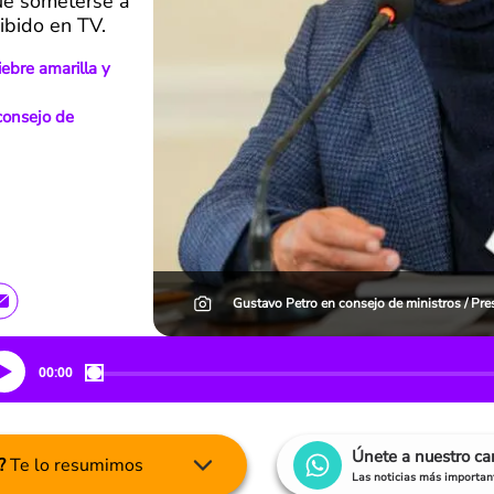
que someterse a
ibido en TV.
ebre amarilla y
consejo de
Gustavo Petro en consejo de ministros / Pre
00:00
Únete a nuestro c
?
Te lo resumimos
Las noticias más important