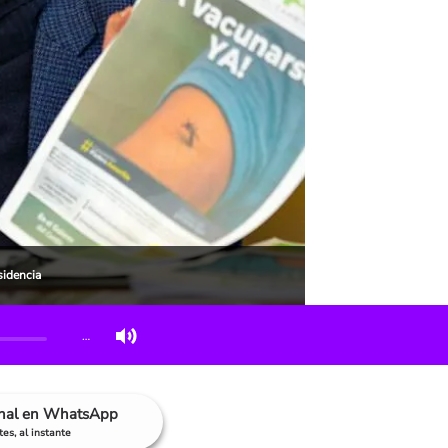
sidencia
…
anal en WhatsApp
es, al instante