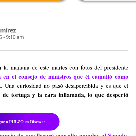
amírez
 - 9:10 am
n la mañana de este martes con fotos del presidente
n en el consejo de ministros que él camufló como
la. Una curiosidad no pasó desapercibida y es que el
 de tortuga y la cara inflamada, lo que despertó
PULZO
Discover
gue a
en
uncio de que llevará consulta popular al Senado,