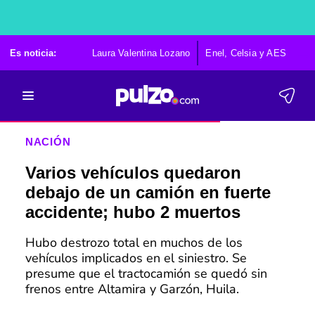
Es noticia:
Laura Valentina Lozano
Enel, Celsia y AES
Po
NACIÓN
Varios vehículos quedaron
debajo de un camión en fuerte
accidente; hubo 2 muertos
Hubo destrozo total en muchos de los
vehículos implicados en el siniestro. Se
presume que el tractocamión se quedó sin
frenos entre Altamira y Garzón, Huila.