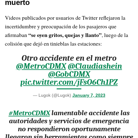
muerto
Videos publicados por usuarios de Twitter reflejaron la
incertidumbre y preocupación de los pasajeros que
“se oyen gritos, quejas y llanto”
afirmaban
, luego de la
colisión que dejó en tinieblas las estaciones:
Otro accidente en el metro
@MetroCDMX
@Claudiashein
@GobCDMX
pic.twitter.com/jFsO6Ch1PZ
— Lugok (@Lugok)
January 7, 2023
#MetroCDMX
lamentable accidente las
autoridades y servicios de emergencia
no respondieron oportunamente
llegaron sin herramientas como siempre