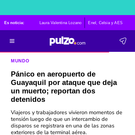
Es noticia:
Laura Valentina Lozano
Enel, Celsia y AES
Po
MUNDO
Pánico en aeropuerto de
Guayaquil por ataque que deja
un muerto; reportan dos
detenidos
Viajeros y trabajadores vivieron momentos de
tensión luego de que un intercambio de
disparos se registrara en una de las zonas
exteriores de la terminal aérea.