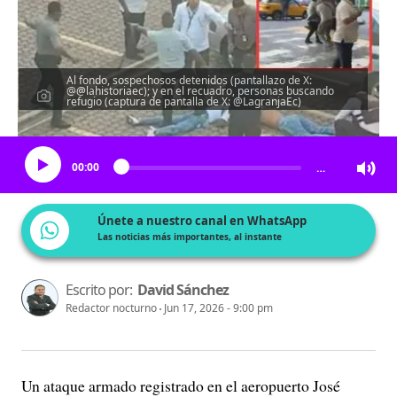
Al fondo, sospechosos detenidos (pantallazo de X:
@@lahistoriaec); y en el recuadro, personas buscando
refugio (captura de pantalla de X: @LagranjaEc)
Escucha el artículo
00:00
…
Únete a nuestro canal en WhatsApp
Las noticias más importantes, al instante
Escrito por:
David Sánchez
Redactor nocturno
Jun 17, 2026 - 9:00 pm
Un ataque armado registrado en el aeropuerto José