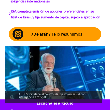
exigencias internacionales
ISA completa emisión de acciones preferenciales en su
filial de Brasil y fija aumento de capital sujeto a aprobación
¿De afán?
Te lo resumimos
ADRES fortalece el control del gasto en salud con
inteligencia artificial
Escucha el artículo