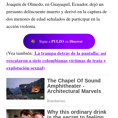
Joaquín de Olmedo, en Guayaquil, Ecuador, dejó un
presunto delincuente muerto y derivó en la captura de
dos menores de edad señalados de participar en la
acción violenta.
PULZO
Discover
Sigue a
en
La trampa detrás de la pantalla: así
(Vea también:
rescataron a siete colombianas víctimas de trata y
explotación sexual)