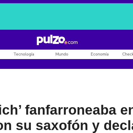
Posesión de De la Espriella
Diego Rueda
Dólar en Colombia
Tecnología
Mundo
Economía
Chec
rich’ fanfarroneaba e
on su saxofón y de