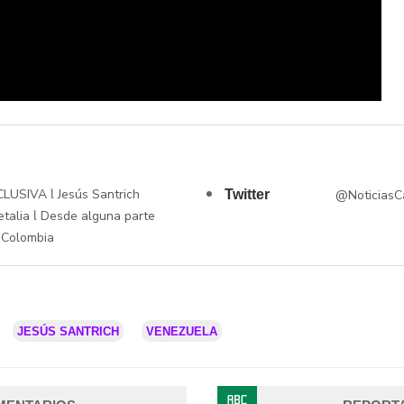
LUSIVA Ɩ Jesús Santrich
Twitter
@NoticiasC
alia Ɩ Desde alguna parte
 Colombia
JESÚS SANTRICH
VENEZUELA