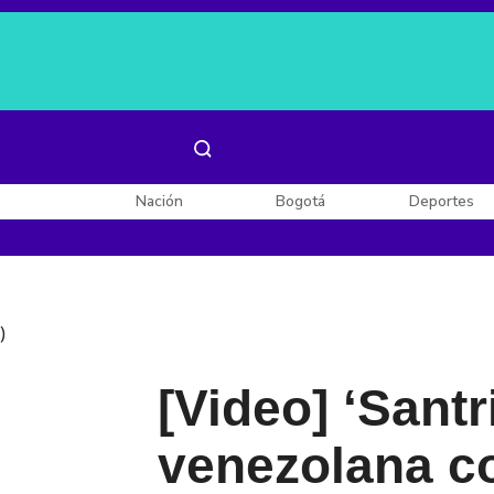
Es noticia:
Laura Valentina Lozano
Enel, Celsia y AES
Nación
Bogotá
Deportes
)
[Video] ‘Sant
venezolana c