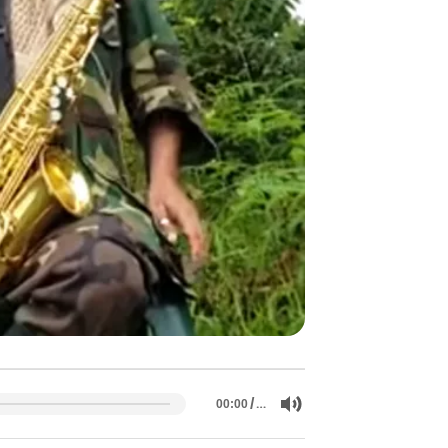
/
…
00:00