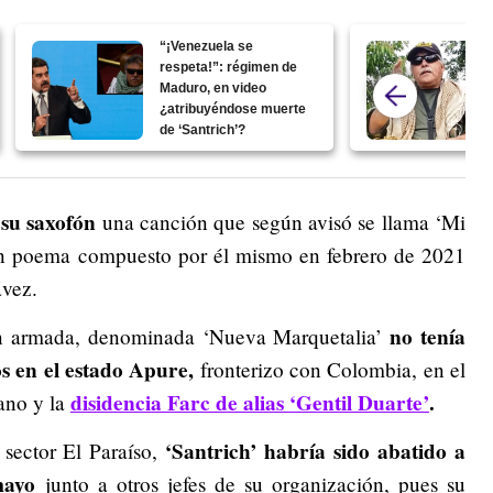
“¡Venezuela se
respeta!”: régimen de
Maduro, en video
¿atribuyéndose muerte
de ‘Santrich’?
 su saxofón
una canción que según avisó se llama ‘Mi
un poema compuesto por él mismo en febrero de 2021
ávez.
no tenía
ón armada, denominada ‘Nueva Marquetalia’
s en el estado Apure,
fronterizo con Colombia, en el
disidencia Farc de alias ‘Gentil Duarte’
.
lano y la
‘Santrich’ habría sido abatido a
 sector El Paraíso,
mayo
junto a otros jefes de su organización, pues su