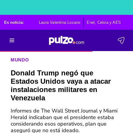
Es noticia:
Laura Valentina Lozano
Enel, Celsia y AES
Po
MUNDO
Donald Trump negó que
Estados Unidos vaya a atacar
instalaciones militares en
Venezuela
Informes de The Wall Street Journal y Miami
Herald indicaban que el presidente estaba
considerando esos operativos, plan que
aseguró que no está ideado.